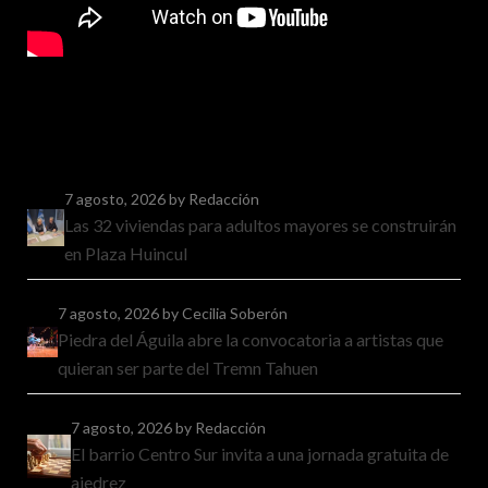
7 agosto, 2026
by Redacción
Las 32 viviendas para adultos mayores se construirán
en Plaza Huincul
7 agosto, 2026
by Cecilia Soberón
Piedra del Águila abre la convocatoria a artistas que
quieran ser parte del Tremn Tahuen
7 agosto, 2026
by Redacción
El barrio Centro Sur invita a una jornada gratuita de
ajedrez