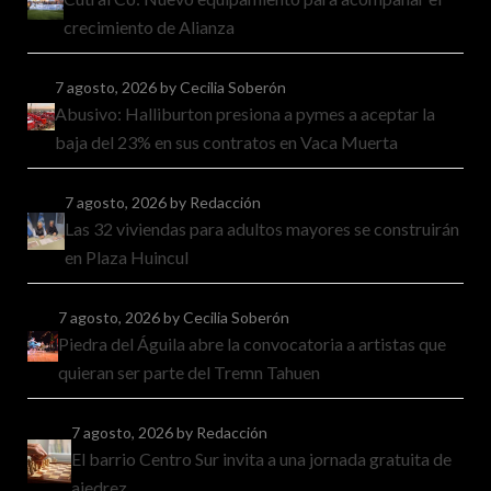
crecimiento de Alianza
7 agosto, 2026
by Cecilia Soberón
Abusivo: Halliburton presiona a pymes a aceptar la
baja del 23% en sus contratos en Vaca Muerta
7 agosto, 2026
by Redacción
Las 32 viviendas para adultos mayores se construirán
en Plaza Huincul
7 agosto, 2026
by Cecilia Soberón
Piedra del Águila abre la convocatoria a artistas que
quieran ser parte del Tremn Tahuen
7 agosto, 2026
by Redacción
El barrio Centro Sur invita a una jornada gratuita de
ajedrez