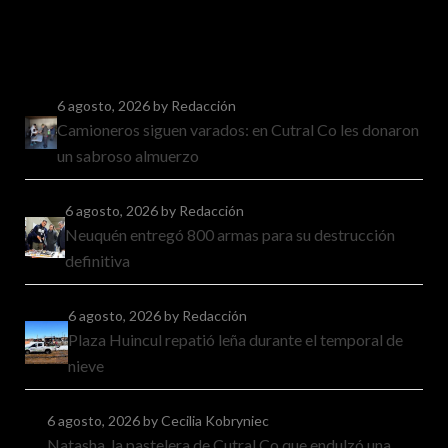
6 agosto, 2026
by Redacción
Camioneros siguen varados: en Cutral Co les donaron
un sabroso almuerzo
6 agosto, 2026
by Redacción
Neuquén entregó 800 armas para su destrucción
definitiva
6 agosto, 2026
by Redacción
Plaza Huincul repatió leña durante el temporal de
nieve
6 agosto, 2026
by Cecilia Kobryniec
Natasha, la pastelera de Cutral Co que endulzó una