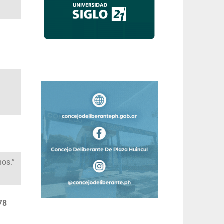
nos.”
78