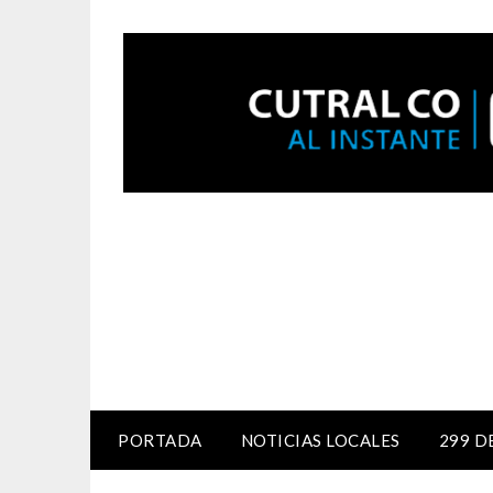
PORTADA
NOTICIAS LOCALES
299 D