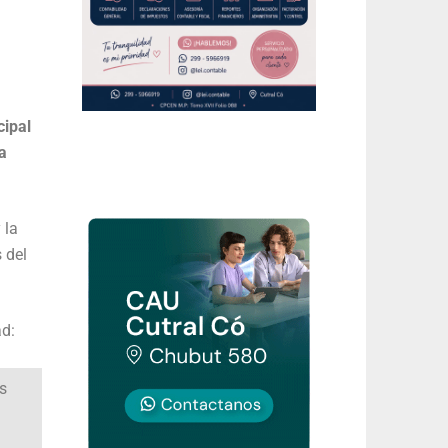
ipal
a
 la
s del
ad:
os