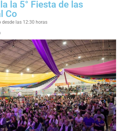
a la 5° Fiesta de las
l Co
o desde las 12:30 horas
m