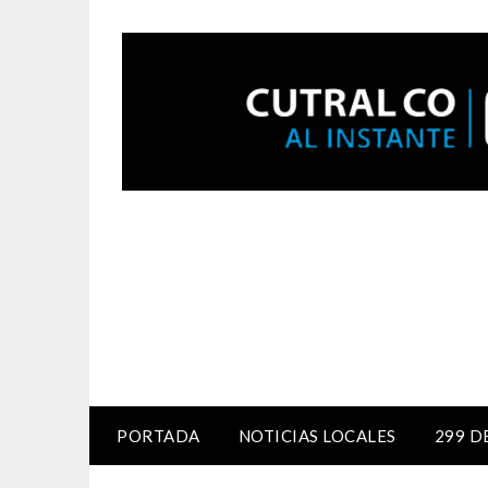
PORTADA
NOTICIAS LOCALES
299 D