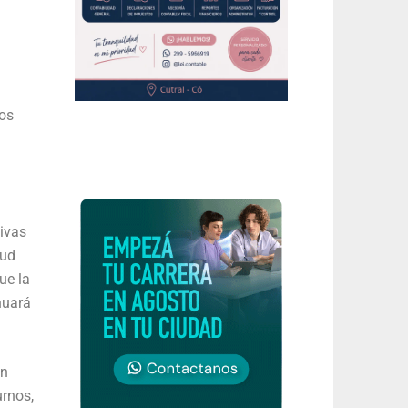
los
ivas
lud
ue la
nuará
en
urnos,