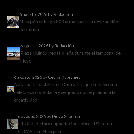
6 agosto, 2026
by Redacción
Neuquén entregó 800 armas para su destrucción
definitiva
6 agosto, 2026
by Redacción
Plaza Huincul repatió leña durante el temporal de
nieve
6 agosto, 2026
by Cecilia Kobryniec
Natasha, la pastelera de Cutral Co que endulzó una
celebración solidaria y se quedó con el premio a la
creatividad
6 agosto, 2026
by Diego Soberon
LIFUNE dictará capacitación sobre el Sistema
COMET en Neuquén