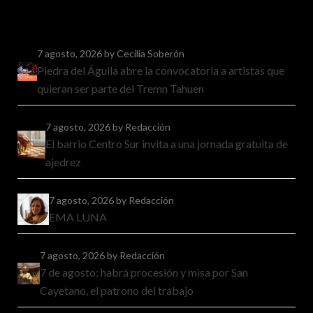
7 agosto, 2026
by Cecilia Soberón
Piedra del Águila abre la convocatoria a artistas que
quieran ser parte del Tremn Tahuen
7 agosto, 2026
by Redacción
El barrio Centro Sur invita a una jornada gratuita de
ajedrez
7 agosto, 2026
by Redacción
EMA LUNA
7 agosto, 2026
by Redacción
7 de agosto: habrá procesión y misa por San
Cayetano, el patrono del trabajo