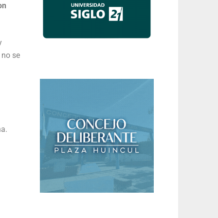
on
y
 no se
na.