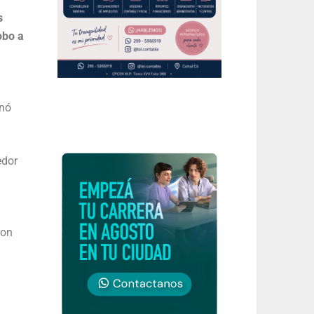
s
obo a
inó
edor
ron