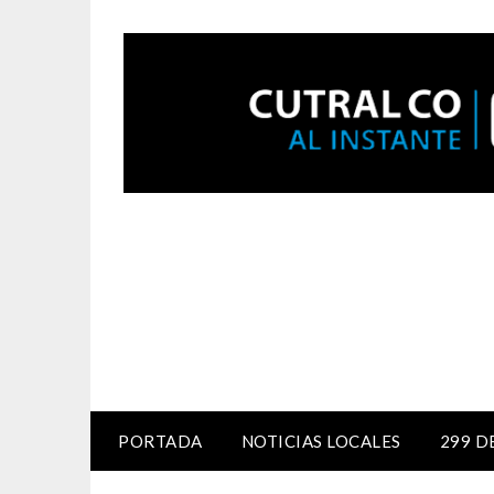
PORTADA
NOTICIAS LOCALES
299 D