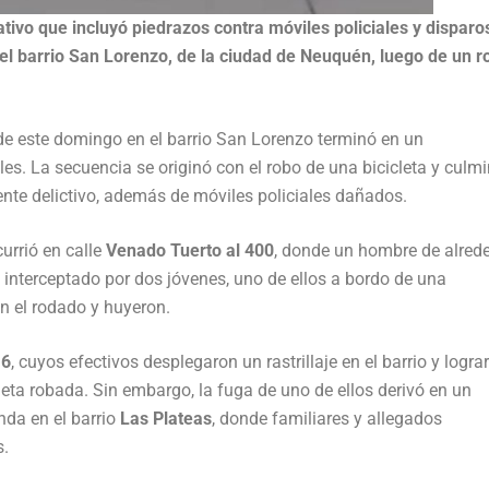
tivo que incluyó piedrazos contra móviles policiales y disparo
el barrio San Lorenzo, de la ciudad de Neuquén, luego de un r
 de este domingo en el barrio San Lorenzo terminó en un
les. La secuencia se originó con el robo de una bicicleta y culm
ente delictivo, además de móviles policiales dañados.
urrió en calle
Venado Tuerto al 400
, donde un hombre de alred
 interceptado por dos jóvenes, uno de ellos a bordo de una
on el rodado y huyeron.
16
, cuyos efectivos desplegaron un rastrillaje en el barrio y logra
leta robada. Sin embargo, la fuga de uno de ellos derivó en un
nda en el barrio
Las Plateas
, donde familiares y allegados
s.