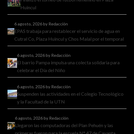
Huincul
6 agosto, 2026
by Redacción
EPAS trabaja para restablecer el servicio de agua en
Cutral Co, Plaza Huincul y Chos Malal por el temporal
6 agosto, 2026
by Redacción
El barrio Pampa impulsa una colecta solidaria para
celebrar el Día del Niño
6 agosto, 2026
by Redacción
Suspenden las actividades en el Colegio Tecnológico
y la Facultad de la UTN
6 agosto, 2026
by Redacción
Llegaron las computadoras del Plan Pehuén y las
primeras fueron para la escuela N° 47 de Cayanta