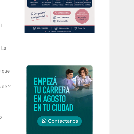
l
. La
s que
s de 2
o