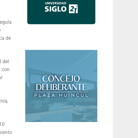
regula
e
ica de
l del
o con
ar
mía,
 10
miento