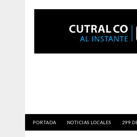
PORTADA
NOTICIAS LOCALES
299 D