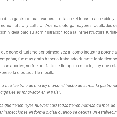
ón de la gastronomía neuquina, fortalece el turismo accesible y 
rimonio natural y cultural. Además, otorga mayores facultades d
ión, y deja bajo su administración toda la infraestructura turíst
a, que pone el turismo por primera vez al como industria potencia
mpañar, fue muy grato haberlo trabajado durante tanto tiemp
n sus aportes, no fue por falta de tiempo o espacio, hay que est
xpresó la diputada Hermosilla.
ró que “
se trata de una ley marco, el hecho de sumar la gastrono
digitales es innovador en el país”
.
as que tienen leyes nuevas; casi todas tienen normas de más de
iar inspecciones en forma digital cuando se detecta un estableci