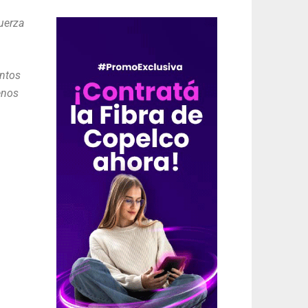
fuerza
entos
enos