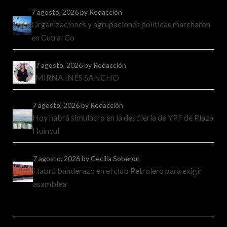
7 agosto, 2026
by Redacción
Organizaciones y agrupaciones políticas marcharon
en Cutral Co
7 agosto, 2026
by Redacción
MIRNA INÉS SANCHO
7 agosto, 2026
by Redacción
Hoy habrá simulacro en la destilería de YPF de Plaza
Huincul
7 agosto, 2026
by Cecilia Soberón
Habrá banderazo en el club Petrolero para exigir
asamblea