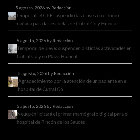
5 agosto, 2026
by Redacción
Temporal: el CPE suspendió las clases en el turno
mañana para las escuelas de Cutral Co y Huincul
5 agosto, 2026
by Redacción
Temporal de nieve: suspenden distintas actividades en
Cutral Co y en Plaza Huincul
5 agosto, 2026
by Redacción
Agradecimiento por la atención de un paciente en el
hospital de Cutral Co
5 agosto, 2026
by Redacción
Neuquén licitará el primer mamógrafo digital para el
hospital de Rincón de los Sauces