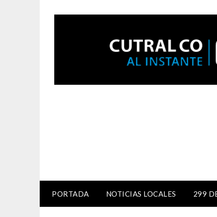
PORTADA
NOTICIAS LOCALES
299 D