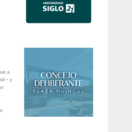
ue, a
sil— y
mo
.
os