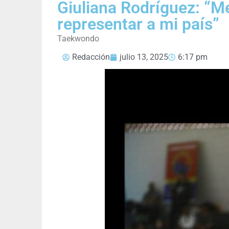
Giuliana Rodríguez: “M
representar a mi país”
Taekwondo
Redacción
julio 13, 2025
6:17 pm