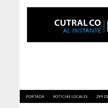
PORTADA
NOTICIAS LOCALES
299 D