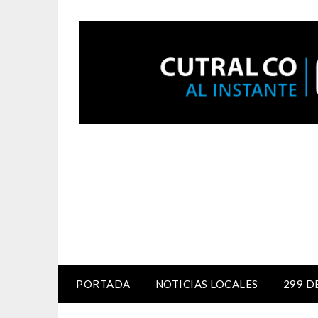
PORTADA
NOTICIAS LOCALES
299 D