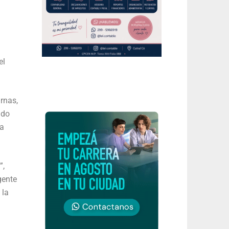
el
rnas,
ado
ía
”,
gente
 la