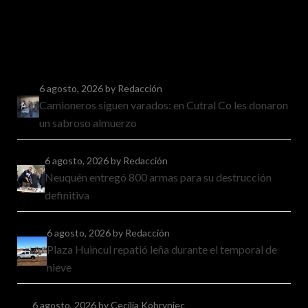
6 agosto, 2026
by Redacción
Camioneros siguen varados: en Cutral Co les donaron
un sabroso almuerzo
6 agosto, 2026
by Redacción
Neuquén entregó 800 armas para su destrucción
definitiva
6 agosto, 2026
by Redacción
Plaza Huincul repatió leña durante el temporal de
nieve
6 agosto, 2026
by Cecilia Kobryniec