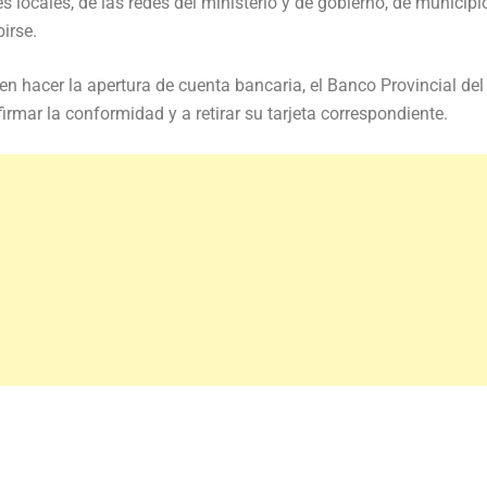
 locales, de las redes del ministerio y de gobierno, de municipi
irse.
n hacer la apertura de cuenta bancaria, el Banco Provincial del
rmar la conformidad y a retirar su tarjeta correspondiente.