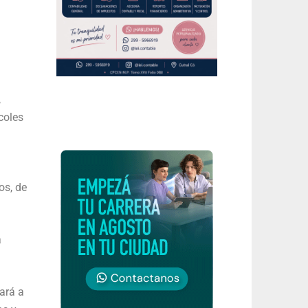
,
coles
os, de
a
ará a