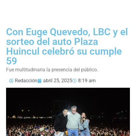
Con Euge Quevedo, LBC y el
sorteo del auto Plaza
Huincul celebró su cumple
59
Fue multitudinaria la presencia del público.
Redacción
abril 25, 2025
8:19 am