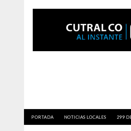
PORTADA
NOTICIAS LOCALES
299 D