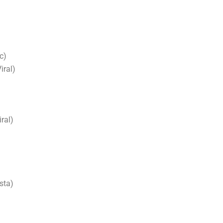
c)
iral)
ral)
sta)