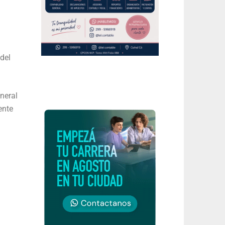
del
neral
ente