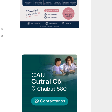
na
de