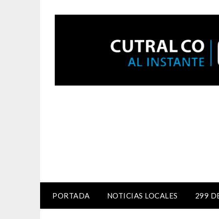
PORTADA
NOTICIAS LOCALES
299 D