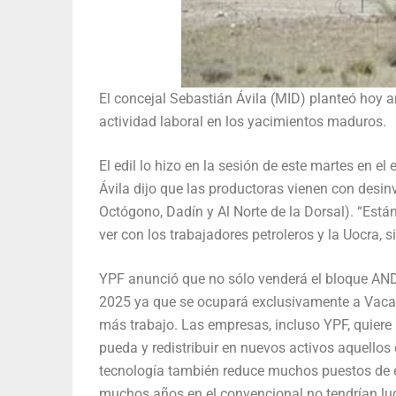
El concejal Sebastián Ávila (MID) planteó hoy 
actividad laboral en los yacimientos maduros.
El edil lo hizo en la sesión de este martes en e
Ávila dijo que las productoras vienen con desi
Octógono, Dadín y Al Norte de la Dorsal). “Está
ver con los trabajadores petroleros y la Uocra, 
YPF anunció que no sólo venderá el bloque AND
2025 ya que se ocupará exclusivamente a Vaca 
más trabajo. Las empresas, incluso YPF, quiere 
pueda y redistribuir en nuevos activos aquellos
tecnología también reduce muchos puestos de e
muchos años en el convencional no tendrían lu