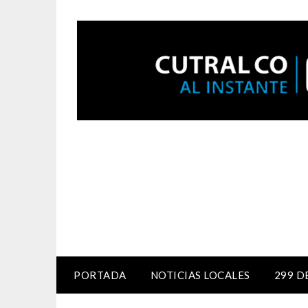
PORTADA
NOTICIAS LOCALES
299 D