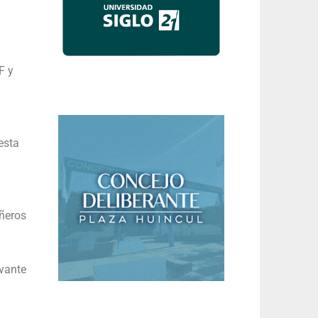
F y
esta
ñeros
evante