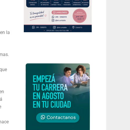
en la
emas.
 que
en
rá
e
 hace