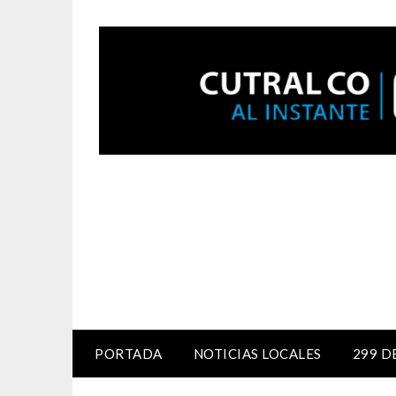
PORTADA
NOTICIAS LOCALES
299 D