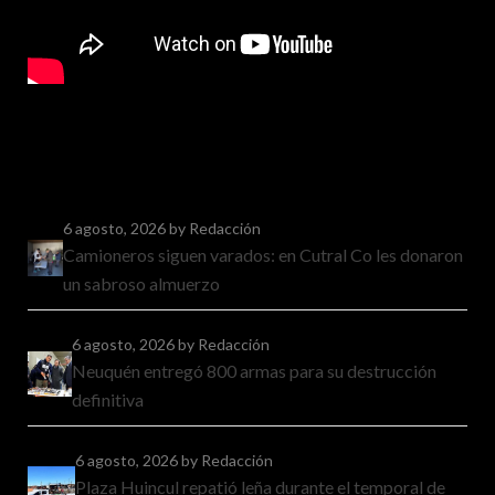
6 agosto, 2026
by Redacción
Camioneros siguen varados: en Cutral Co les donaron
un sabroso almuerzo
6 agosto, 2026
by Redacción
Neuquén entregó 800 armas para su destrucción
definitiva
6 agosto, 2026
by Redacción
Plaza Huincul repatió leña durante el temporal de