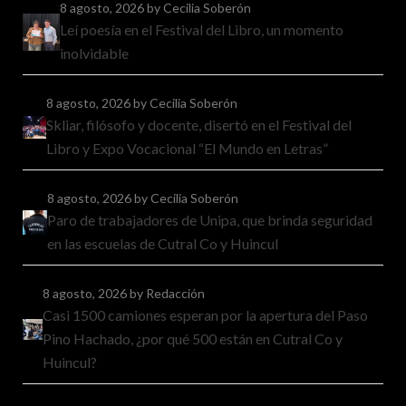
8 agosto, 2026
by Cecilia Soberón
Leí poesía en el Festival del Libro, un momento
inolvidable
8 agosto, 2026
by Cecilia Soberón
Skliar, filósofo y docente, disertó en el Festival del
Libro y Expo Vocacional “El Mundo en Letras”
8 agosto, 2026
by Cecilia Soberón
Paro de trabajadores de Unipa, que brinda seguridad
en las escuelas de Cutral Co y Huincul
8 agosto, 2026
by Redacción
Casi 1500 camiones esperan por la apertura del Paso
Pino Hachado, ¿por qué 500 están en Cutral Co y
Huincul?