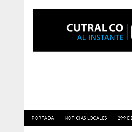
PORTADA
NOTICIAS LOCALES
299 D