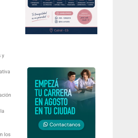
 y
ativa
cación
la
n los