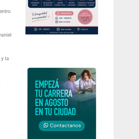
entro
Daniel
 y la
.