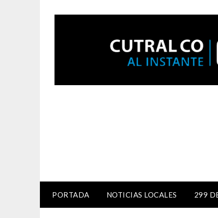
PORTADA
NOTICIAS LOCALES
299 D