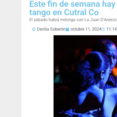
Este fin de semana hay
tango en Cutral Co
El sábado habrá milonga con La Juan D'Arienzo 
Cecilia Soberón
octubre 11, 2024
11:1