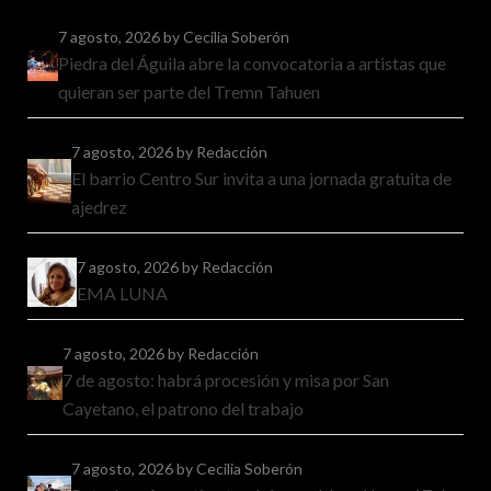
7 agosto, 2026
by Cecilia Soberón
Piedra del Águila abre la convocatoria a artistas que
quieran ser parte del Tremn Tahuen
7 agosto, 2026
by Redacción
El barrio Centro Sur invita a una jornada gratuita de
ajedrez
7 agosto, 2026
by Redacción
EMA LUNA
7 agosto, 2026
by Redacción
7 de agosto: habrá procesión y misa por San
Cayetano, el patrono del trabajo
7 agosto, 2026
by Cecilia Soberón