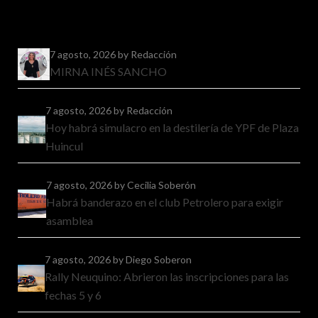
7 agosto, 2026
by Redacción
MIRNA INÉS SANCHO
7 agosto, 2026
by Redacción
Hoy habrá simulacro en la destilería de YPF de Plaza
Huincul
7 agosto, 2026
by Cecilia Soberón
Habrá banderazo en el club Petrolero para exigir
asamblea
7 agosto, 2026
by Diego Soberon
Rally Neuquino: Abrieron las inscripciones para las
fechas 5 y 6