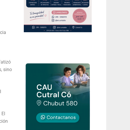
cia
fatizó
, sino
l
 El
ción