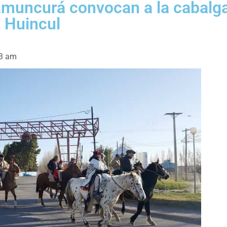
amuncurá convocan a la cabalg
a Huincul
3 am