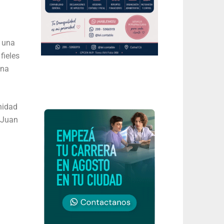
 una
fieles
una
nidad
 Juan