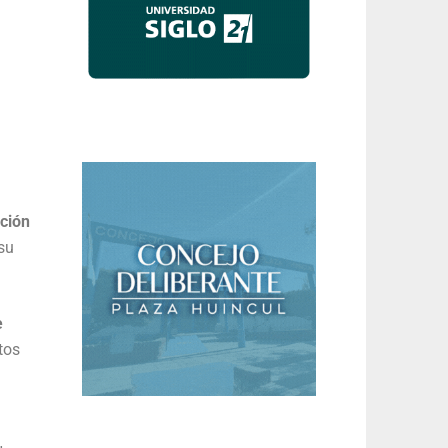
ación
su
e
tos