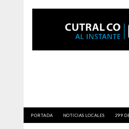
PORTADA
NOTICIAS LOCALES
299 D