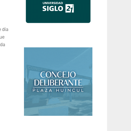
e día
que
rda