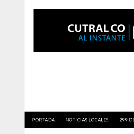
PORTADA
NOTICIAS LOCALES
299 D