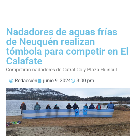
Nadadores de aguas frías
de Neuquén realizan
tómbola para competir en El
Calafate
Competirán nadadores de Cutral Co y Plaza Huincul
Redacción
junio 9, 2024
3:00 pm