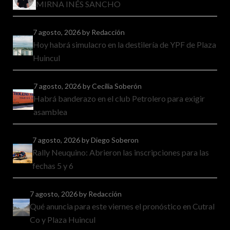
MIRNA INÉS SANCHO
7 agosto, 2026
by Redacción
Hoy habrá simulacro en la destilería de YPF de Plaza
Huincul
7 agosto, 2026
by Cecilia Soberón
Habrá banderazo en el club Petrolero para exigir
asamblea
7 agosto, 2026
by Diego Soberon
Rally Neuquino: Abrieron las inscripciones para las
fechas 5 y 6
7 agosto, 2026
by Redacción
Qué anuncia para este viernes el pronóstico en Cutral
Co y Plaza Huincul