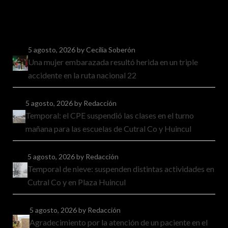
5 agosto, 2026
by Cecilia Soberón
Una mujer embarazada resultó herida en un triple
accidente en la ruta nacional 22
5 agosto, 2026
by Redacción
Temporal: el CPE suspendió las clases en el turno
mañana para las escuelas de Cutral Co y Huincul
5 agosto, 2026
by Redacción
Temporal de nieve: suspenden distintas actividades en
Cutral Co y en Plaza Huincul
5 agosto, 2026
by Redacción
Agradecimiento por la atención de un paciente en el