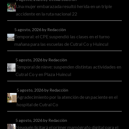
Una mujer embarazada resultó herida en un triple
accidente en la ruta nacional 22
5 agosto, 2026
by Redacción
Temporal: el CPE suspendió las clases en el turno
mañana para las escuelas de Cutral Co y Huincul
5 agosto, 2026
by Redacción
Temporal de nieve: suspenden distintas actividades en
Cutral Co y en Plaza Huincul
5 agosto, 2026
by Redacción
Agradecimiento por la atención de un paciente en el
hospital de Cutral Co
5 agosto, 2026
by Redacción
Neuquén licitará el primer mamógrafo digital para el