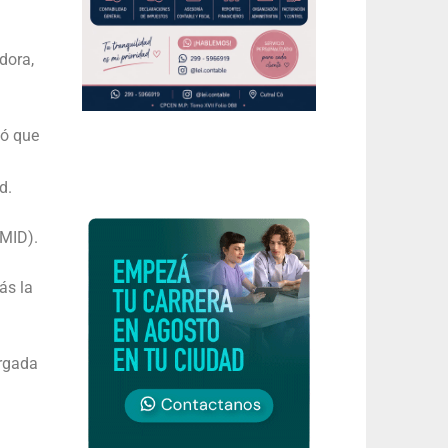
dora,
có que
n
d.
(MID).
ás la
argada