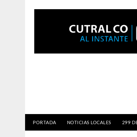
PORTADA
NOTICIAS LOCALES
299 D