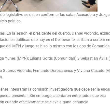
do legislativo se deben conformar las salas Acusadora y Juzga
cio político.
les. En la sesión, el presidente del cuerpo, Daniel Vidondo, expli
aciones políticas que hay en el Deliberante, se iban a sortear e
loque del MPN y luego se hizo lo mismo con los dos de Comunida
ga Yunes (MPN); Liliana Gords (Comunidad) y Sebastián Ávila 
o Suárez, Vidondo, Fernando Doroschenco y Viviana Casado. M
a.
iénes integrarán la comisión investigadora que debe ser la enc
e pueda presentar. Sin embargo, acordaron entre todos que esa
ión cuando efectivamente se eleve alguna denuncia.