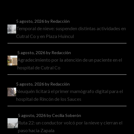
5 agosto, 2026
by Redacción
Temporal de nieve: suspenden distintas actividades en
Cutral Co y en Plaza Huincul
5 agosto, 2026
by Redacción
Agradecimiento por la atención de un paciente en el
hospital de Cutral Co
5 agosto, 2026
by Redacción
Neuquén licitará el primer mamógrafo digital para el
hospital de Rincón de los Sauces
5 agosto, 2026
by Cecilia Soberón
Ruta 22: un conductor volcó por la nieve y cierran el
paso hacia Zapala