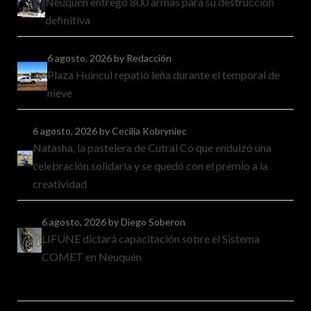
Neuquén entregó 800 armas para su destrucción
definitiva
6 agosto, 2026
by Redacción
Plaza Huincul repatió leña durante el temporal de
nieve
6 agosto, 2026
by Cecilia Kobryniec
Natasha, la pastelera de Cutral Co que endulzó una
celebración solidaria y se quedó con el premio a la
creatividad
6 agosto, 2026
by Diego Soberon
LIFUNE dictará capacitación sobre el Sistema
COMET en Neuquén