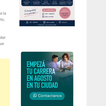
e la
to,
ndar
que