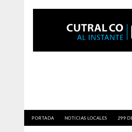
PORTADA
NOTICIAS LOCALES
299 D