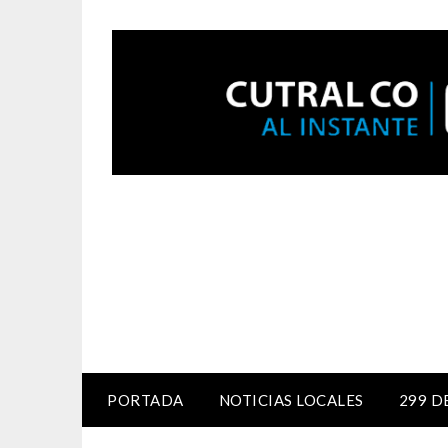
PORTADA
NOTICIAS LOCALES
299 D