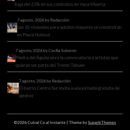
baja del 23% en sus contratos en Vaca Muerta
7 agosto, 2026
by Redacción
Las 32 viviendas para adultos mayores se construirán
en Plaza Huincul
7 agosto, 2026
by Cecilia Soberón
Piedra del Águila abre la convocatoria a artistas que
quieran ser parte del Tremn Tahuen
7 agosto, 2026
by Redacción
El barrio Centro Sur invita a una jornada gratuita de
ajedrez
©2026 Cutral Co al Instante
| Theme by
SuperbThemes