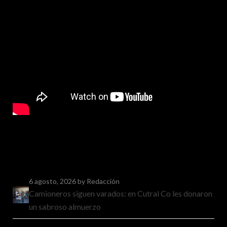
6 agosto, 2026
by Redacción
Camioneros siguen varados: en Cutral Co les donaron
un sabroso almuerzo