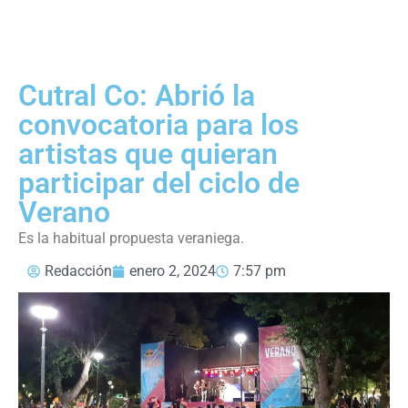
Cutral Co: Abrió la
convocatoria para los
artistas que quieran
participar del ciclo de
Verano
Es la habitual propuesta veraniega.
Redacción
enero 2, 2024
7:57 pm