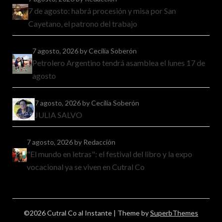
7 de agosto: habrá procesión y misa por San
Cayetano, el patrono del trabajo
7 agosto, 2026
by Cecilia Soberón
Petrolero Argentino tendrá asamblea el lunes 17 de
agosto
7 agosto, 2026
by Cecilia Soberón
JULIA SALVO
7 agosto, 2026
by Redacción
"El mundo en letras": el festival del libro y la expo
vocacional ya se viven en Cutral Co
©2026 Cutral Co al Instante
| Theme by
SuperbThemes