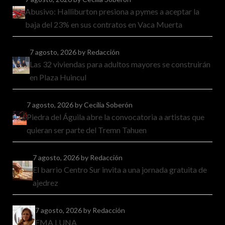
Abusivo: Halliburton presiona a pymes a aceptar la
baja del 23% en sus contratos en Vaca Muerta
7 agosto, 2026
by Redacción
Las 32 viviendas para adultos mayores se construirán
en Plaza Huincul
7 agosto, 2026
by Cecilia Soberón
Piedra del Águila abre la convocatoria a artistas que
quieran ser parte del Tremn Tahuen
7 agosto, 2026
by Redacción
El barrio Centro Sur invita a una jornada gratuita de
ajedrez
7 agosto, 2026
by Redacción
EMA LUNA