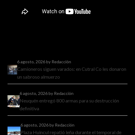
6 agosto, 2026
by Redacción
Camioneros siguen varados: en Cutral Co les donaron
un sabroso almuerzo
6 agosto, 2026
by Redacción
Neuquén entregó 800 armas para su destrucción
definitiva
6 agosto, 2026
by Redacción
Plaza Huincul repatió leña durante el temporal de