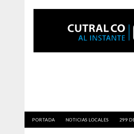
PORTADA
NOTICIAS LOCALES
299 D