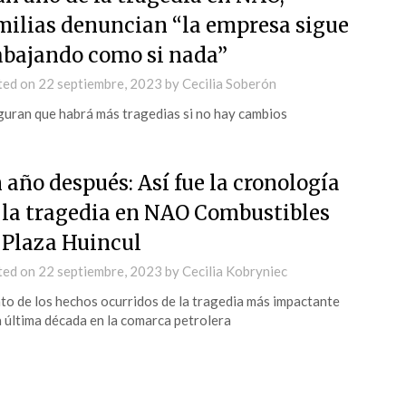
milias denuncian “la empresa sigue
abajando como si nada”
ted on
22 septiembre, 2023
by
Cecilia Soberón
uran que habrá más tragedias si no hay cambios
 año después: Así fue la cronología
 la tragedia en NAO Combustibles
 Plaza Huincul
ted on
22 septiembre, 2023
by
Cecilia Kobryniec
to de los hechos ocurridos de la tragedia más impactante
a última década en la comarca petrolera