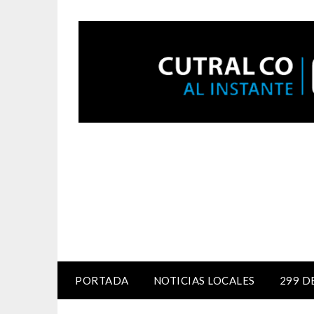
PORTADA
NOTICIAS LOCALES
299 D