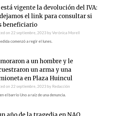
 está vigente la devolución del IVA:
 dejamos el link para consultar si
s beneficiario
ted on
22 septiembre, 2023
by
Verónica Morell
edida comenzó a regir el lunes.
moraron a un hombre y le
cuestraron un arma y una
mioneta en Plaza Huincul
ted on
22 septiembre, 2023
by
Redacción
en el barrio Uno a raíz de una denuncia.
un año de la tragedia en NAO,