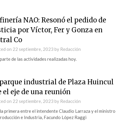
finería NAO: Resonó el pedido de
sticia por Víctor, Fer y Gonza en
tral Co
ted on
22 septiembre, 2023
by
Redacción
parte de las actividades realizadas hoy.
 parque industrial de Plaza Huincul
e el eje de una reunión
ted on
22 septiembre, 2023
by
Redacción
la primera entre el intendente Claudio Larraza y el ministro
roducción e Industria, Facundo López Raggi