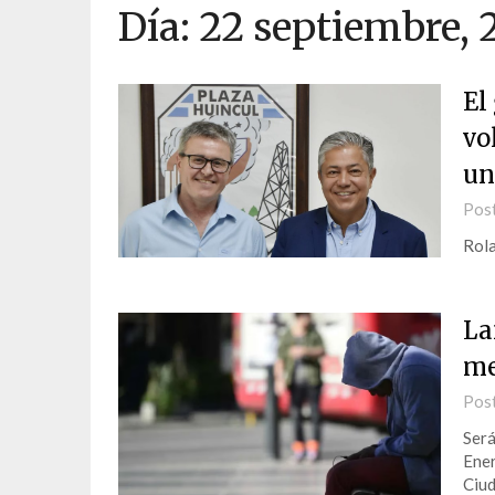
Día:
22 septiembre, 
El
vo
un
Pos
Rola
La
me
Pos
Será
Ener
Ciud