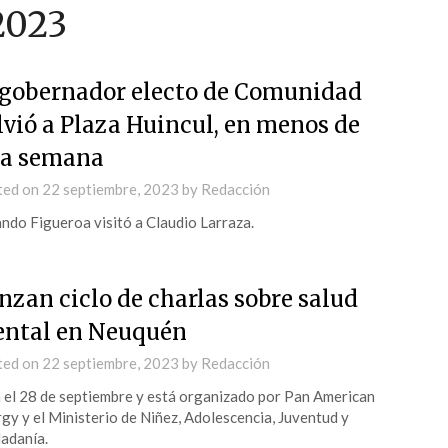
2023
 gobernador electo de Comunidad
lvió a Plaza Huincul, en menos de
a semana
ted on
22 septiembre, 2023
by
Redacción
ndo Figueroa visitó a Claudio Larraza.
nzan ciclo de charlas sobre salud
ntal en Neuquén
ted on
22 septiembre, 2023
by
Redacción
 el 28 de septiembre y está organizado por Pan American
gy y el Ministerio de Niñez, Adolescencia, Juventud y
adanía.