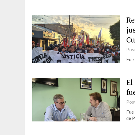
Re
ju
Cu
Pos
Fue 
El
fu
Pos
Fue 
de P