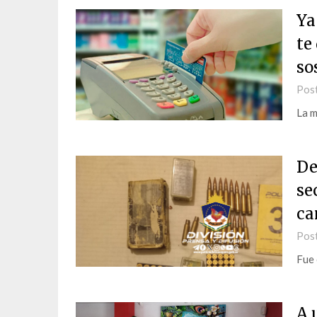
Ya
te
so
Pos
La m
De
se
ca
Pos
Fue 
A 