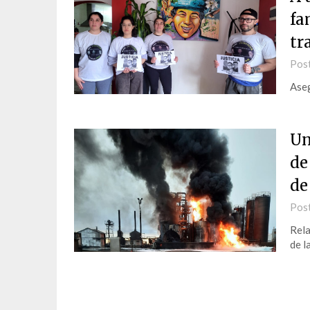
fa
tr
Pos
Aseg
Un
de
de
Pos
Rela
de l