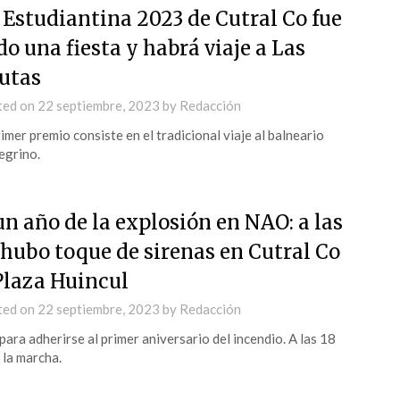
 Estudiantina 2023 de Cutral Co fue
do una fiesta y habrá viaje a Las
utas
ted on
22 septiembre, 2023
by
Redacción
rimer premio consiste en el tradicional viaje al balneario
egrino.
un año de la explosión en NAO: a las
 hubo toque de sirenas en Cutral Co
Plaza Huincul
ted on
22 septiembre, 2023
by
Redacción
para adherirse al primer aniversario del incendio. A las 18
 la marcha.