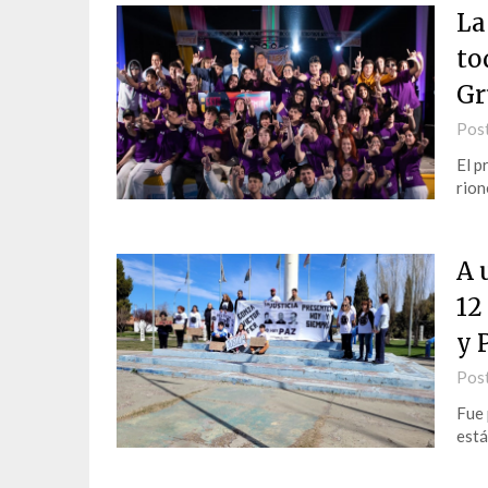
La
to
Gr
Pos
El p
rion
A 
12
y 
Pos
Fue 
está