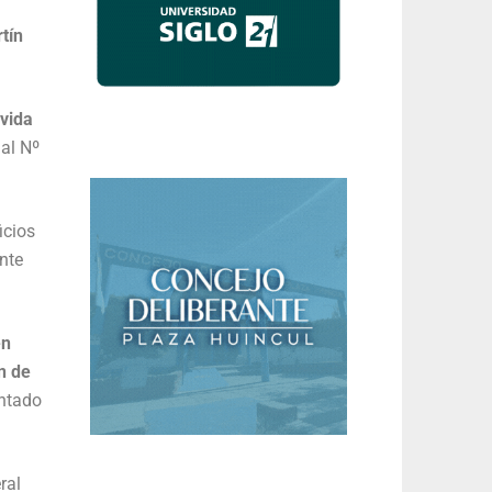
tín
 vida
ial Nº
icios
nte
en
n de
ontado
ral