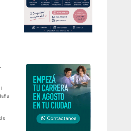
.
l
ntaña
más