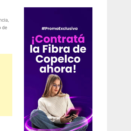
ncia,
o de