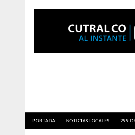
PORTADA
NOTICIAS LOCALES
299 D