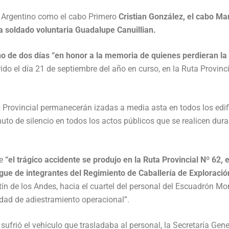
to Argentino como el cabo Primero
Cristian González, el cabo Mar
a soldado voluntaria Guadalupe Canuillian.
ino de dos días “en honor a la memoria de quienes perdieran la
ido el día 21 de septiembre del año en curso, en la Ruta Provinc
Provincial permanecerán izadas a media asta en todos los edif
uto de silencio en todos los actos públicos que se realicen dura
ue
“el trágico accidente se produjo en la Ruta Provincial Nº 62, 
egue de integrantes del Regimiento de Caballería de Exploració
tín de los Andes, hacia el cuartel del personal del Escuadrón M
dad de adiestramiento operacional”.
 sufrió el vehículo que trasladaba al personal, la Secretaría Gene