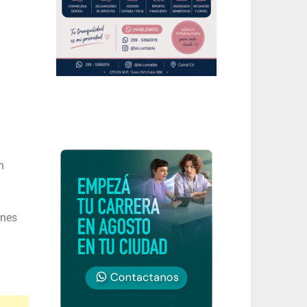
n
ones