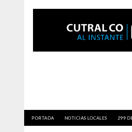
PORTADA
NOTICIAS LOCALES
299 D