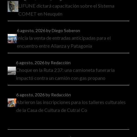
LIFUNE dictará capacitación sobre el Sistema
COMET en Neuquén
6 agosto, 2026
by Diego Soberon
Inicia la venta de entradas anticipadas para el
encuentro entre Alianza y Patagonia
6 agosto, 2026
by Redacción
Choque en la Ruta 237: una camioneta funeraria
impactó contra un camión con gas propano
6 agosto, 2026
by Redacción
Abrieron las inscripciones para los talleres culturales
de la Casa de Cultura de Cutral Co