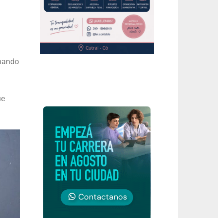
rnando
ue