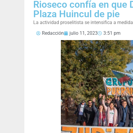
Rioseco confía en que 
Plaza Huincul de pie
La actividad proselitista se intensifica a medid
Redacción
julio 11, 2023
3:51 pm