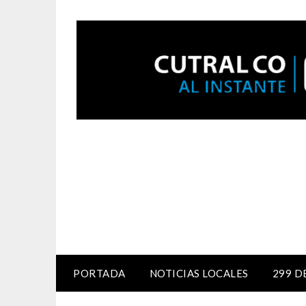
PORTADA
NOTICIAS LOCALES
299 D